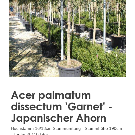
Treesafe
VORSTBESCHERMINGVOORBOMEN.NL
WINTERSCHUTZFUERBAEUME.DE
FROSTPROTECTIONFORTREES.CO.UK
Terracotta
TERRACOTTA.NL
TERRACOTTA.BE
TERRAKOTTA.DE
Acer palmatum
dissectum 'Garnet' -
Japanischer Ahorn
Hochstamm 16/18cm Stammumfang - Stammhöhe 190cm
- Topfmaß 110 Liter