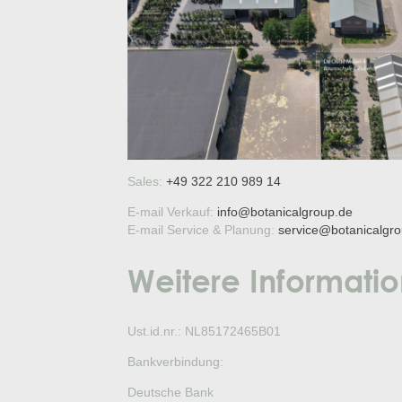
Sales:
+49 322 210 989 14
E-mail Verkauf:
info@botanicalgroup.de
E-mail Service & Planung:
service@botanicalgr
Weitere Informatio
Ust.id.nr.: NL85172465B01
Bankverbindung:
Deutsche Bank