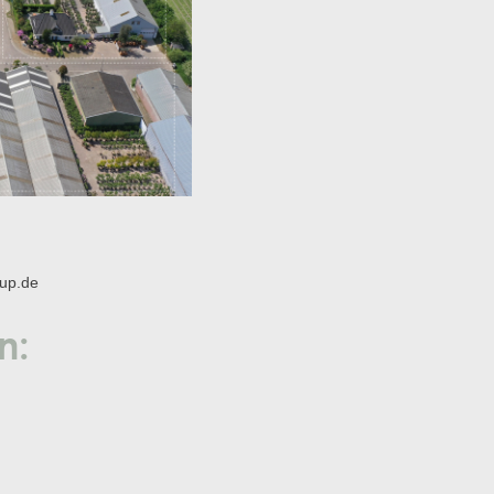
oup.de
n: