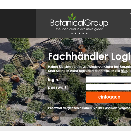
BOTANICALGROUP
EINSATZGEBIET & WEBSITES
Olivenbaumspezialist
OLIJFBOOMSPECIALIST.NL
OLIJFBOOMSPECIALIST.BE
Fachhändler Log
LESPECIALISTEDESOLIVIERS.FR
OLIVENBAUM.DE
DRZEWAOLIWNE.PL
OLIVETREESPECIALIST.COM
Haben Sie sich bereits als Wiederverkäufer bei Botanic
hier
Sind Sie noch nicht registriert dann klicken Sie
.
Bomen
login:
BOMEN.NL
GROENBLIJVENDEBOMEN.NL
passwort:
GROENBLIJVENDEBOMEN.BE
PALMBOMENSPECIALIST.NL
IMMERGRUENEBAEUME.DE
Passwort vergessen? Haben Sie Ihr Passwort vergess
Botanicalgroup
BOTANICALGROUP.EU
BOTANICALGROUP.DE
BOTANICALGROUP.BE