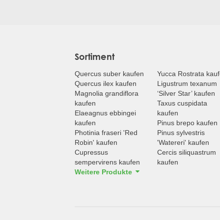
Sortiment
Quercus suber kaufen
Yucca Rostrata kau
Quercus ilex kaufen
Ligustrum texanum
Magnolia grandiflora
‘Silver Star’ kaufen
kaufen
Taxus cuspidata
Elaeagnus ebbingei
kaufen
kaufen
Pinus brepo kaufen
Photinia fraseri 'Red
Pinus sylvestris
Robin' kaufen
'Watereri' kaufen
Cupressus
Cercis siliquastrum
sempervirens kaufen
kaufen
Weitere Produkte