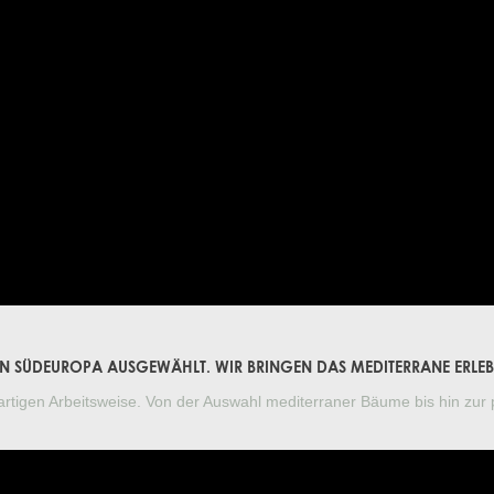
E IN SÜDEUROPA AUSGEWÄHLT. WIR BRINGEN DAS MEDITERRANE ERLE
artigen Arbeitsweise. Von der Auswahl mediterraner Bäume bis hin zur 