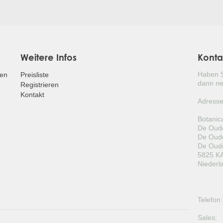
Weitere Infos
Konta
Haben S
fen
Preisliste
dann ne
Registrieren
Kontakt
Adresse
Botanic
De Oude
De Oude
De Oude
5825 KA
Niederl
Telefon:
Sales: