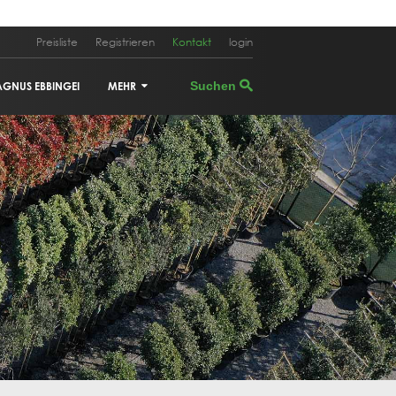
Preisliste
Registrieren
Kontakt
login
AGNUS EBBINGEI
MEHR
PHOTINIA FRASERI 'RED ROBIN'
CUPRESSUS SEMPERVIRENS
PINUS PINEA
ILEX 'NELLIE STEVENS'
TRACHYCARPUS FORTUNEI
CERCIS CANADENSIS
ACER PALMATUM