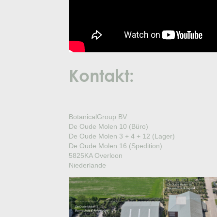
Kontakt:
BotanicalGroup BV
De Oude Molen 10 (Büro)
De Oude Molen 3 + 4 + 12 (Lager)
De Oude Molen 16 (Spedition)
5825KA Overloon
Niederlande