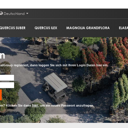
Deutschland
QUERCUS SUBER
QUERCUS ILEX
MAGNOLIA GRANDIFLORA
ELAE
in
alGroup registriert, dann loggen Sie sich mit Ihren Login Daten hier ein.
hier
en? Klicken Sie dann
, um ein neues Passwort anzufragen.