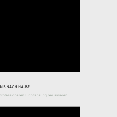
OLEA EUROPEA
FICUS CARICA
VITIS VINIFERA
PUNICA GRANATUM
CITRUS LIMON
YUCCA ROSTRATA
LIGUSTRUM TEXANUM ‘SILVER STAR’
TAXUS CUSPIDATA
BNIS NACH HAUSE!
PINUS BREPO
professionellen Einpflanzung bei unseren
PINUS SYLVESTRIS 'WATERERI'
CERCIS SILIQUASTRUM