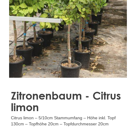
Treesafe
VORSTBESCHERMINGVOORBOMEN.NL
WINTERSCHUTZFUERBAEUME.DE
FROSTPROTECTIONFORTREES.CO.UK
Terracotta
TERRACOTTA.NL
TERRACOTTA.BE
TERRAKOTTA.DE
Zitronenbaum - Citrus
limon
Citrus limon – 5/10cm Stammumfang – Höhe inkl. Topf
130cm – Topfhöhe 20cm – Topfdurchmesser 20cm