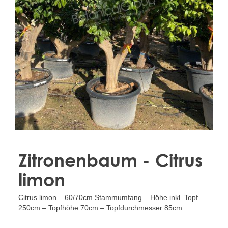
Treesafe
VORSTBESCHERMINGVOORBOMEN.NL
WINTERSCHUTZFUERBAEUME.DE
FROSTPROTECTIONFORTREES.CO.UK
Terracotta
TERRACOTTA.NL
TERRACOTTA.BE
TERRAKOTTA.DE
Zitronenbaum - Citrus
limon
Citrus limon – 60/70cm Stammumfang – Höhe inkl. Topf
250cm – Topfhöhe 70cm – Topfdurchmesser 85cm