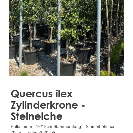
Treesafe
VORSTBESCHERMINGVOORBOMEN.NL
WINTERSCHUTZFUERBAEUME.DE
FROSTPROTECTIONFORTREES.CO.UK
Terracotta
TERRACOTTA.NL
TERRACOTTA.BE
TERRAKOTTA.DE
Quercus ilex
Zylinderkrone -
Steineiche
Halbstamm - 16/18cm Stammumfang – Stammhöhe ca.
70cm – Topfmaß 70 Liter