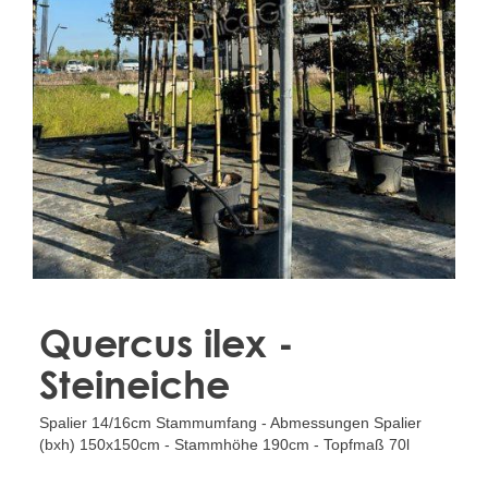
Treesafe
VORSTBESCHERMINGVOORBOMEN.NL
WINTERSCHUTZFUERBAEUME.DE
FROSTPROTECTIONFORTREES.CO.UK
Terracotta
TERRACOTTA.NL
TERRACOTTA.BE
TERRAKOTTA.DE
Quercus ilex -
Steineiche
Spalier 14/16cm Stammumfang - Abmessungen Spalier
(bxh) 150x150cm - Stammhöhe 190cm - Topfmaß 70l