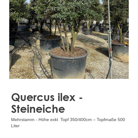
Treesafe
VORSTBESCHERMINGVOORBOMEN.NL
WINTERSCHUTZFUERBAEUME.DE
FROSTPROTECTIONFORTREES.CO.UK
Terracotta
TERRACOTTA.NL
TERRACOTTA.BE
TERRAKOTTA.DE
Quercus ilex -
Steineiche
Mehrstamm - Höhe exkl. Topf 350/400cm – Topfmaße 500
Liter