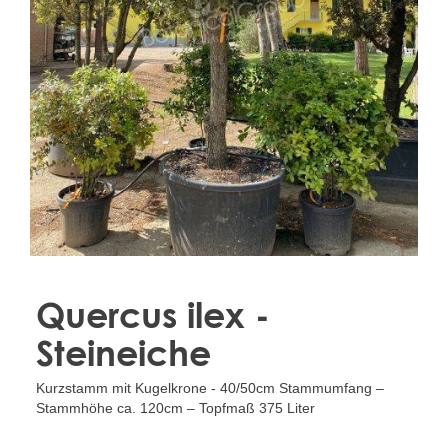
Treesafe
VORSTBESCHERMINGVOORBOMEN.NL
WINTERSCHUTZFUERBAEUME.DE
FROSTPROTECTIONFORTREES.CO.UK
Terracotta
TERRACOTTA.NL
TERRACOTTA.BE
TERRAKOTTA.DE
Quercus ilex -
Steineiche
Kurzstamm mit Kugelkrone - 40/50cm Stammumfang –
Stammhöhe ca. 120cm – Topfmaß 375 Liter