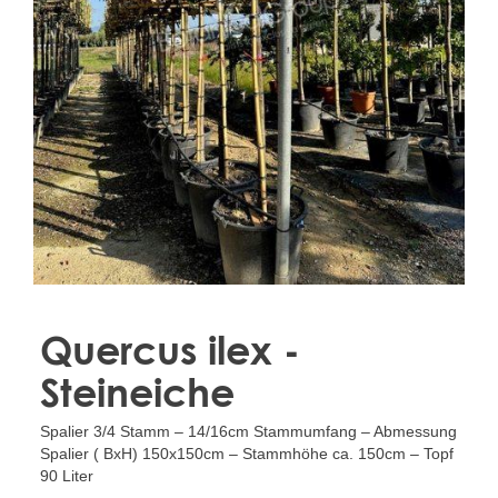
Treesafe
VORSTBESCHERMINGVOORBOMEN.NL
WINTERSCHUTZFUERBAEUME.DE
FROSTPROTECTIONFORTREES.CO.UK
Terracotta
TERRACOTTA.NL
TERRACOTTA.BE
TERRAKOTTA.DE
Quercus ilex -
Steineiche
Spalier 3/4 Stamm – 14/16cm Stammumfang – Abmessung
Spalier ( BxH) 150x150cm – Stammhöhe ca. 150cm – Topf
90 Liter