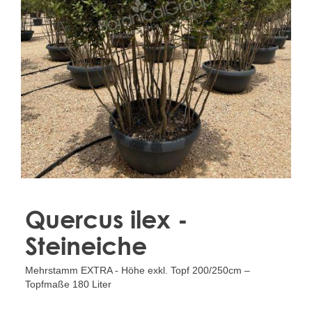
Treesafe
VORSTBESCHERMINGVOORBOMEN.NL
WINTERSCHUTZFUERBAEUME.DE
FROSTPROTECTIONFORTREES.CO.UK
Terracotta
TERRACOTTA.NL
TERRACOTTA.BE
TERRAKOTTA.DE
Quercus ilex -
Steineiche
Mehrstamm EXTRA - Höhe exkl. Topf 200/250cm –
Topfmaße 180 Liter