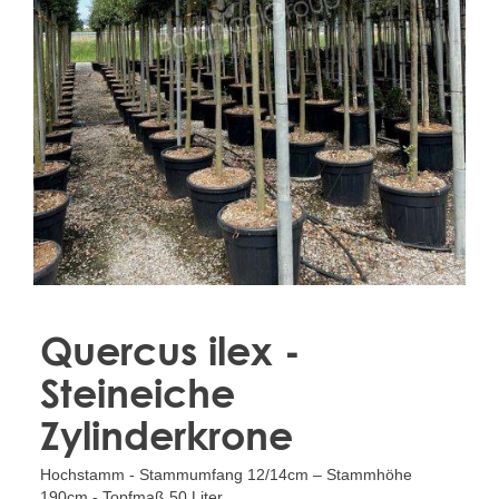
Treesafe
VORSTBESCHERMINGVOORBOMEN.NL
WINTERSCHUTZFUERBAEUME.DE
FROSTPROTECTIONFORTREES.CO.UK
Terracotta
TERRACOTTA.NL
TERRACOTTA.BE
TERRAKOTTA.DE
Quercus ilex -
Steineiche
Zylinderkrone
Hochstamm - Stammumfang 12/14cm – Stammhöhe
190cm - Topfmaß 50 Liter