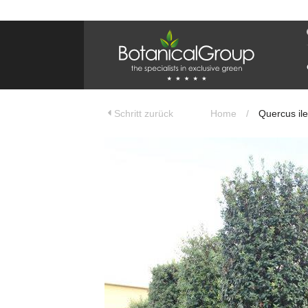
BOTANICALGROUP
EINSATZGEBIET & WEBSITES
Olivenbaumspezialist
OLIJFBOOMSPECIALIST.NL
Schritt zurück
Home
/
Quercus ile
OLIJFBOOMSPECIALIST.BE
LESPECIALISTEDESOLIVIERS.FR
OLIVENBAUM.DE
DRZEWAOLIWNE.PL
OLIVETREESPECIALIST.COM
Bomen
BOMEN.NL
GROENBLIJVENDEBOMEN.NL
GROENBLIJVENDEBOMEN.BE
PALMBOMENSPECIALIST.NL
IMMERGRUENEBAEUME.DE
Botanicalgroup
BOTANICALGROUP.EU
BOTANICALGROUP.DE
BOTANICALGROUP.BE