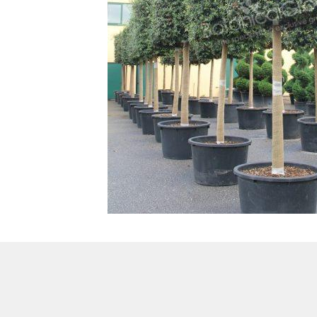
Treesafe
VORSTBESCHERMINGVOORBOMEN.NL
WINTERSCHUTZFUERBAEUME.DE
FROSTPROTECTIONFORTREES.CO.UK
Terracotta
TERRACOTTA.NL
TERRACOTTA.BE
TERRAKOTTA.DE