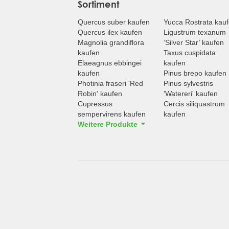
Sortiment
Quercus suber kaufen
Yucca Rostrata kau
Quercus ilex kaufen
Ligustrum texanum
Magnolia grandiflora
‘Silver Star’ kaufen
kaufen
Taxus cuspidata
Elaeagnus ebbingei
kaufen
kaufen
Pinus brepo kaufen
Photinia fraseri 'Red
Pinus sylvestris
Robin' kaufen
'Watereri' kaufen
Cupressus
Cercis siliquastrum
sempervirens kaufen
kaufen
Weitere Produkte