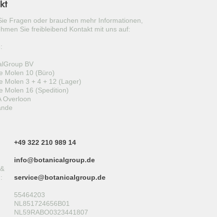
kt
OLEA EUROPEA
ie Fragen oder brauchen mehr Informationen,
FICUS CARICA
hmen Sie freibleibend Kontakt mit uns auf:
VITIS VINIFERA
:
alGroup BV
PUNICA GRANATUM
 Molen 10 (Büro)
 Molen 3 + 4 + 12 (Lager)
CITRUS LIMON
 Molen 16 (Spedition)
 Overloon
YUCCA ROSTRATA
ande
LIGUSTRUM TEXANUM ‘SILVER STAR’
+49 322 210 989 14
TAXUS CUSPIDATA
info@botanicalgroup.de
PINUS BREPO
 &
:
service@botanicalgroup.de
PINUS SYLVESTRIS 'WATERERI'
55464203
NL851724656B01
CERCIS SILIQUASTRUM
NL59RABO0323441807