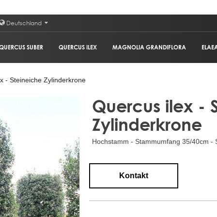
Deutschland
QUERCUS SUBER
QUERCUS ILEX
MAGNOLIA GRANDIFLORA
ELAE
x - Steineiche Zylinderkrone
Quercus ilex - 
Zylinderkrone
Hochstamm - Stammumfang 35/40cm - S
Kontakt