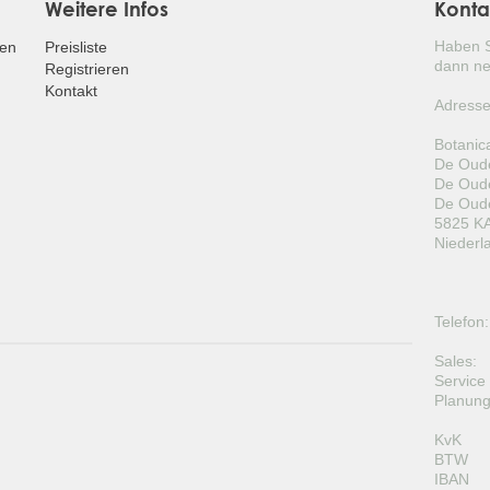
Weitere Infos
Konta
Haben S
fen
Preisliste
dann ne
Registrieren
Kontakt
Adresse
Botanic
De Oude
De Oude
De Oude
5825 KA
Niederl
Telefon:
Sales:
Service
Planung
KvK
BTW
IBAN