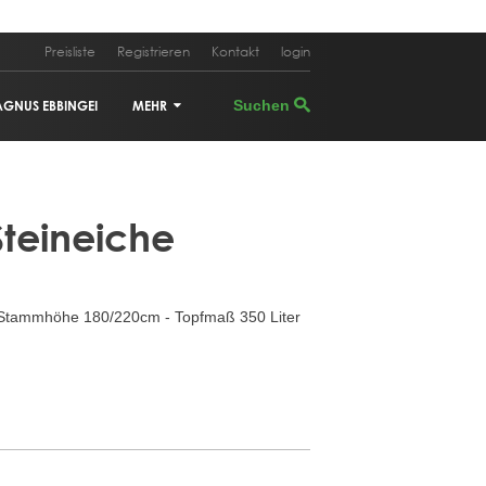
Preisliste
Registrieren
Kontakt
login
AGNUS EBBINGEI
MEHR
PHOTINIA FRASERI 'RED ROBIN'
Steineiche
CUPRESSUS SEMPERVIRENS
PINUS PINEA
tammhöhe 180/220cm - Topfmaß 350 Liter
ILEX 'NELLIE STEVENS'
TRACHYCARPUS FORTUNEI
CERCIS CANADENSIS
ACER PALMATUM