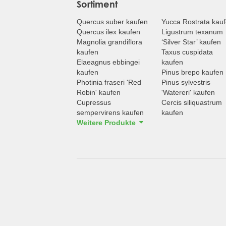
Sortiment
Quercus suber kaufen
Yucca Rostrata kau
Quercus ilex kaufen
Ligustrum texanum
Magnolia grandiflora
‘Silver Star’ kaufen
kaufen
Taxus cuspidata
Elaeagnus ebbingei
kaufen
kaufen
Pinus brepo kaufen
Photinia fraseri 'Red
Pinus sylvestris
Robin' kaufen
'Watereri' kaufen
Cupressus
Cercis siliquastrum
sempervirens kaufen
kaufen
Weitere Produkte