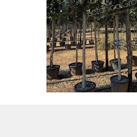
Treesafe
VORSTBESCHERMINGVOORBOMEN.NL
WINTERSCHUTZFUERBAEUME.DE
FROSTPROTECTIONFORTREES.CO.UK
Terracotta
TERRACOTTA.NL
TERRACOTTA.BE
TERRAKOTTA.DE