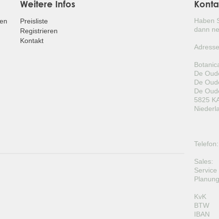
Weitere Infos
Konta
Haben S
fen
Preisliste
dann ne
Registrieren
Kontakt
Adresse
Botanic
De Oude
De Oude
De Oude
5825 KA
Niederl
Telefon:
Sales:
Service
Planung
KvK
BTW
IBAN