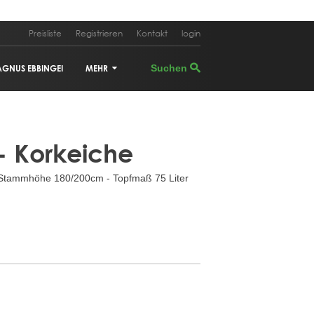
Preisliste
Registrieren
Kontakt
login
AGNUS EBBINGEI
MEHR
PHOTINIA FRASERI 'RED ROBIN'
- Korkeiche
CUPRESSUS SEMPERVIRENS
tammhöhe 180/200cm - Topfmaß 75 Liter
PINUS PINEA
ILEX 'NELLIE STEVENS'
TRACHYCARPUS FORTUNEI
CERCIS CANADENSIS
ACER PALMATUM