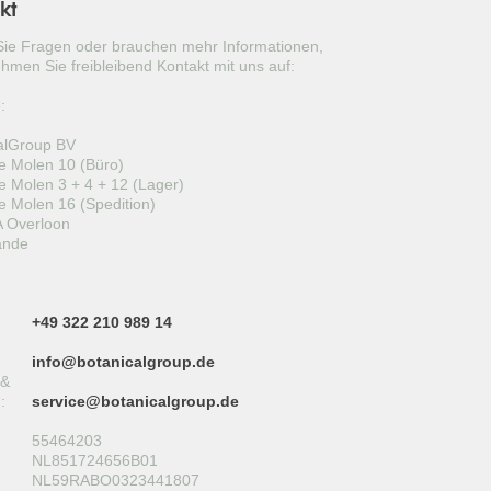
kt
OLEA EUROPEA
ie Fragen oder brauchen mehr Informationen,
FICUS CARICA
hmen Sie freibleibend Kontakt mit uns auf:
VITIS VINIFERA
:
alGroup BV
PUNICA GRANATUM
 Molen 10 (Büro)
 Molen 3 + 4 + 12 (Lager)
CITRUS LIMON
 Molen 16 (Spedition)
 Overloon
YUCCA ROSTRATA
ande
LIGUSTRUM TEXANUM ‘SILVER STAR’
+49 322 210 989 14
TAXUS CUSPIDATA
info@botanicalgroup.de
PINUS BREPO
 &
:
service@botanicalgroup.de
PINUS SYLVESTRIS 'WATERERI'
55464203
NL851724656B01
CERCIS SILIQUASTRUM
NL59RABO0323441807