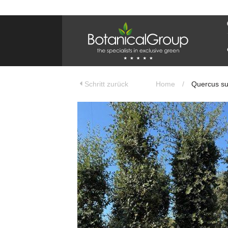
BOTANICALGROUP
EINSATZGEBIET & WEBSITES
Olivenbaumspezialist
OLIJFBOOMSPECIALIST.NL
Schritt zurück
Home
/
Quercus su
OLIJFBOOMSPECIALIST.BE
LESPECIALISTEDESOLIVIERS.FR
OLIVENBAUM.DE
DRZEWAOLIWNE.PL
OLIVETREESPECIALIST.COM
Bomen
BOMEN.NL
GROENBLIJVENDEBOMEN.NL
GROENBLIJVENDEBOMEN.BE
PALMBOMENSPECIALIST.NL
IMMERGRUENEBAEUME.DE
Botanicalgroup
BOTANICALGROUP.EU
BOTANICALGROUP.DE
BOTANICALGROUP.BE