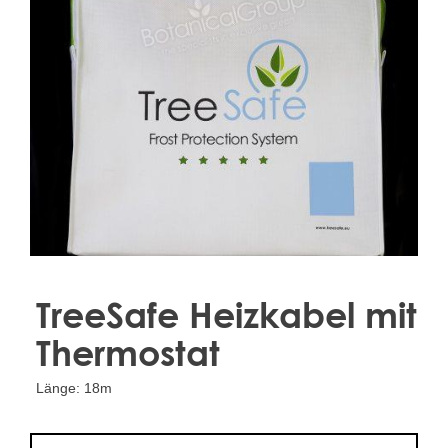
Treesafe
VORSTBESCHERMINGVOORBOMEN.NL
WINTERSCHUTZFUERBAEUME.DE
FROSTPROTECTIONFORTREES.CO.UK
Terracotta
TERRACOTTA.NL
TERRACOTTA.BE
TERRAKOTTA.DE
TreeSafe Heizkabel mit
Thermostat
Länge: 18m