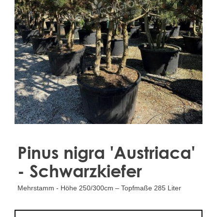
Treesafe
VORSTBESCHERMINGVOORBOMEN.NL
WINTERSCHUTZFUERBAEUME.DE
FROSTPROTECTIONFORTREES.CO.UK
Terracotta
TERRACOTTA.NL
TERRACOTTA.BE
TERRAKOTTA.DE
Pinus nigra 'Austriaca'
- Schwarzkiefer
Mehrstamm - Höhe 250/300cm – Topfmaße 285 Liter