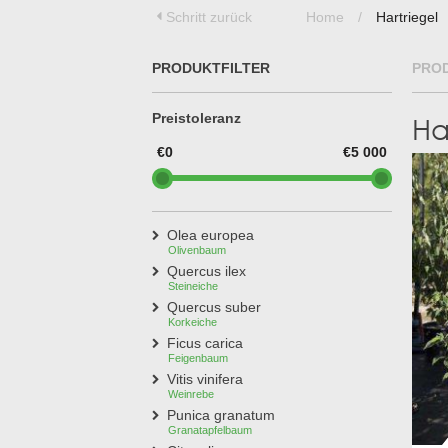
Treesafe
Schritt zurück
Home
/
Hartriegel
VORSTBESCHERMINGVOORBOMEN.NL
WINTERSCHUTZFUERBAEUME.DE
FROSTPROTECTIONFORTREES.CO.UK
PRODUKTFILTER
PRO
Terracotta
TERRACOTTA.NL
Preistoleranz
Ha
TERRACOTTA.BE
TERRAKOTTA.DE
€0
€5 000
Olea europea
Olivenbaum
Quercus ilex
Steineiche
Quercus suber
Korkeiche
Ficus carica
Feigenbaum
Vitis vinifera
Weinrebe
Punica granatum
Granatapfelbaum