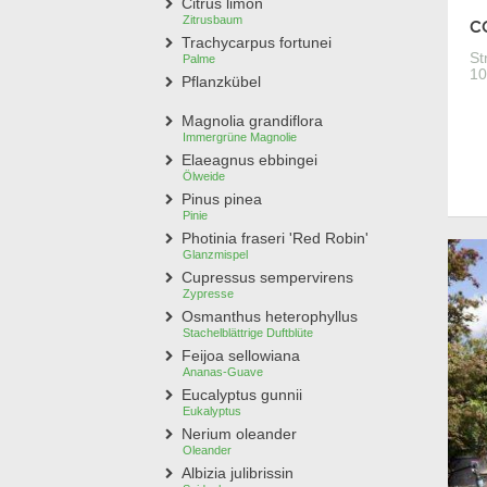
Citrus limon
Zitrusbaum
CO
Trachycarpus fortunei
St
Palme
10
Pflanzkübel
Magnolia grandiflora
Immergrüne Magnolie
Elaeagnus ebbingei
Ölweide
Pinus pinea
Pinie
Photinia fraseri 'Red Robin'
Glanzmispel
Cupressus sempervirens
Zypresse
Osmanthus heterophyllus
Stachelblättrige Duftblüte
Feijoa sellowiana
Ananas-Guave
Eucalyptus gunnii
Eukalyptus
Nerium oleander
Oleander
Albizia julibrissin