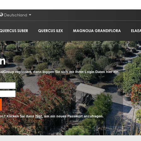
Deutschland
QUERCUS SUBER
QUERCUS ILEX
MAGNOLIA GRANDIFLORA
ELAE
in
alGroup registriert, dann loggen Sie sich mit Ihren Login Daten hier ein.
hier
en? Klicken Sie dann
, um ein neues Passwort anzufragen.