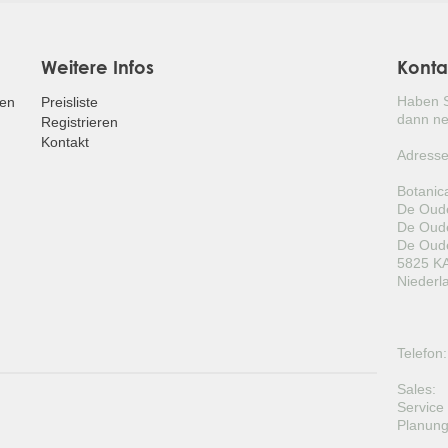
Weitere Infos
Konta
Haben S
fen
Preisliste
dann ne
Registrieren
Kontakt
Adresse
Botanic
De Oude
De Oude
De Oude
5825 KA
Niederl
Telefon:
Sales:
Service
Planung