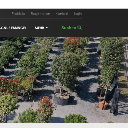
Preisliste
Registrieren
Kontakt
login
AGNUS EBBINGEI
MEHR
PHOTINIA FRASERI 'RED ROBIN'
CUPRESSUS SEMPERVIRENS
PINUS PINEA
ILEX 'NELLIE STEVENS'
TRACHYCARPUS FORTUNEI
CERCIS CANADENSIS
ACER PALMATUM