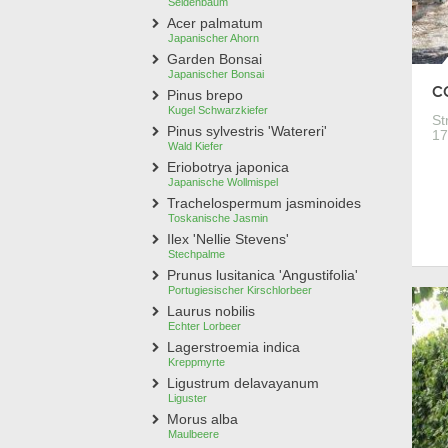
Seidenbaum
Acer palmatum
Japanischer Ahorn
Garden Bonsai
Japanischer Bonsai
CO
Pinus brepo
Kugel Schwarzkiefer
St
Pinus sylvestris 'Watereri'
17
Wald Kiefer
Eriobotrya japonica
Japanische Wollmispel
Trachelospermum jasminoides
Toskanische Jasmin
Ilex 'Nellie Stevens'
Stechpalme
Prunus lusitanica 'Angustifolia'
Portugiesischer Kirschlorbeer
Laurus nobilis
Echter Lorbeer
Lagerstroemia indica
Kreppmyrte
Ligustrum delavayanum
Liguster
Morus alba
Maulbeere