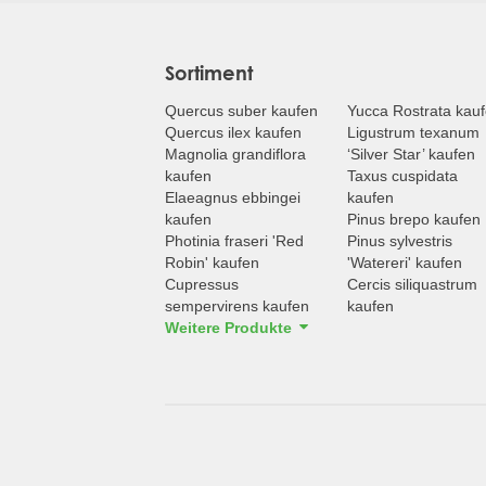
Sortiment
Quercus suber kaufen
Yucca Rostrata kau
Quercus ilex kaufen
Ligustrum texanum
Magnolia grandiflora
‘Silver Star’ kaufen
kaufen
Taxus cuspidata
Elaeagnus ebbingei
kaufen
kaufen
Pinus brepo kaufen
Photinia fraseri 'Red
Pinus sylvestris
Robin' kaufen
'Watereri' kaufen
Cupressus
Cercis siliquastrum
sempervirens kaufen
kaufen
Weitere Produkte