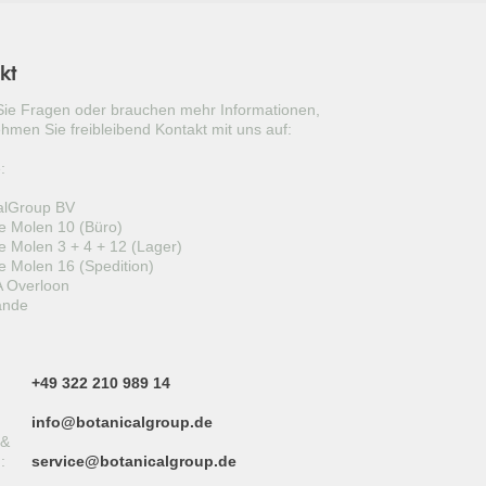
kt
ie Fragen oder brauchen mehr Informationen,
hmen Sie freibleibend Kontakt mit uns auf:
:
alGroup BV
 Molen 10 (Büro)
 Molen 3 + 4 + 12 (Lager)
 Molen 16 (Spedition)
 Overloon
ande
+49 322 210 989 14
info@botanicalgroup.de
 &
:
service@botanicalgroup.de