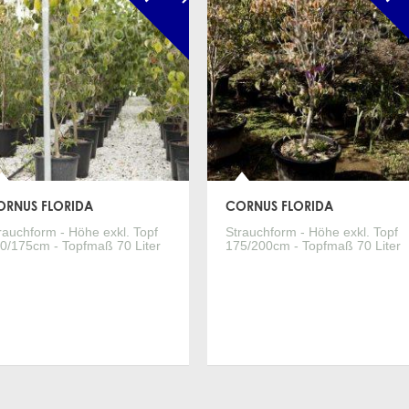
ORNUS FLORIDA
CORNUS FLORIDA
rauchform - Höhe exkl. Topf
Strauchform - Höhe exkl. Topf
0/175cm - Topfmaß 70 Liter
175/200cm - Topfmaß 70 Liter
Mehr Infos
Mehr Infos