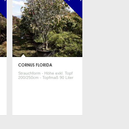
CORNUS FLORIDA
Strauchform - Höhe exkl. Topf
200/250cm - Topfmaß 90 Liter
Mehr Infos