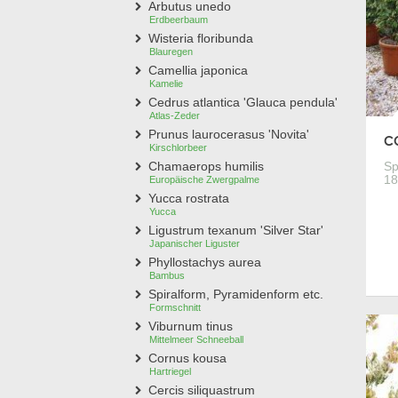
Arbutus unedo
Erdbeerbaum
Wisteria floribunda
Blauregen
Camellia japonica
Kamelie
Cedrus atlantica 'Glauca pendula'
Atlas-Zeder
Prunus laurocerasus 'Novita'
CO
Kirschlorbeer
Sp
Chamaerops humilis
18
Europäische Zwergpalme
Yucca rostrata
Yucca
Ligustrum texanum 'Silver Star'
Japanischer Liguster
Phyllostachys aurea
Bambus
Spiralform, Pyramidenform etc.
Formschnitt
Viburnum tinus
Mittelmeer Schneeball
Cornus kousa
Hartriegel
Cercis siliquastrum