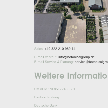
Sales:
+49 322 210 989 14
E-mail Verkauf:
info@botanicalgroup.de
E-mail Service & Planung:
service@botanicalgr
Weitere Informatio
Ust.id.nr.: NL85172465B01
Bankverbindung:
Deutsche Bank