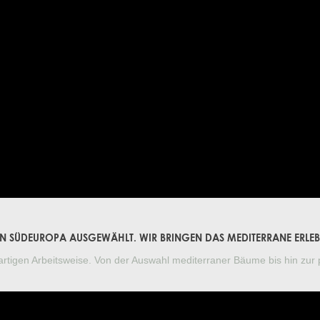
E IN SÜDEUROPA AUSGEWÄHLT. WIR BRINGEN DAS MEDITERRANE ERLE
artigen Arbeitsweise. Von der Auswahl mediterraner Bäume bis hin zur 