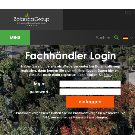
login
BOTANICALGROUP EINSATZGEBIET &
WEBSITES
MENU
Olivenbaumspezialist
OLIJFBOOMSPECIALIST.NL
OLIJFBOOMSPECIALIST.BE
Fachhändler Login
LESPECIALISTEDESOLIVIERS.FR
OLIVENBAUM.DE
DRZEWAOLIWNE.PL
OLIVETREESPECIALIST.COM
Haben Sie sich bereits als Wiederverkäufer bei BotanicalGroup
registriert, dann loggen Sie sich mit Ihren Login Daten hier ein.
hier
Sind Sie noch nicht registriert dann klicken Sie
.
Bomen
BOMEN.NL
login:
GROENBLIJVENDEBOMEN.NL
GROENBLIJVENDEBOMEN.BE
passwort:
PALMBOMENSPECIALIST.NL
IMMERGRUENEBAEUME.DE
Botanicalgroup
Passwort vergessen? Haben Sie Ihr Passwort vergessen? Klicken Sie
BOTANICALGROUP.EU
hier
dann
, um ein neues Passwort anzufragen.
BOTANICALGROUP.DE
BOTANICALGROUP.BE