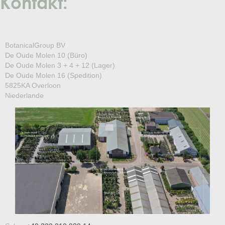
Kontakt:
BotanicalGroup BV
De Oude Molen 10 (Büro)
De Oude Molen 3 + 4 + 12 (Lager)
De Oude Molen 16 (Spedition)
5825KA Overloon
Niederlande